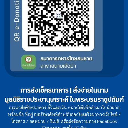
การส่งเช็คธนาคาร | สั่งจ่ายในนาม
มูลนิธิราชประชานุเคราะห์ ในพระบรมราชูปถัมภ์
กรุณาส่งเช็คธนาคาร ตั๋วแลกเงิน ธนาณัติหรือสำเนาใบนำฝาก
พร้อมชื่อ ที่อยู่ เบอร์โทรศัพท์สำหรับออกใบเสร็จมาทางเว็บไซต์ /
โทรสาร / จดหมาย / อีเมล์ หรือส่งข้อความทาง Facebook
Fanpage ภายใน 15 วัน