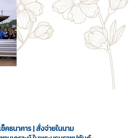
ช็คธนาคาร | สั่งจ่ายในนาม