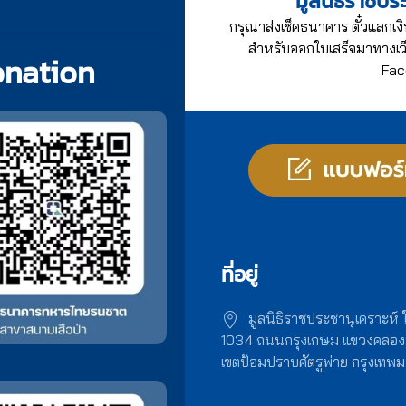
มูลนิธิราชปร
กรุณาส่งเช็คธนาคาร ตั๋วแลกเงิ
สำหรับออกใบเสร็จมาทางเว็
onation
Fac
ที่อยู่
มูลนิธิราชประชานุเคราะห์
1034 ถนนกรุงเกษม แขวงคลอ
เขตป้อมปราบศัตรูพ่าย กรุงเท