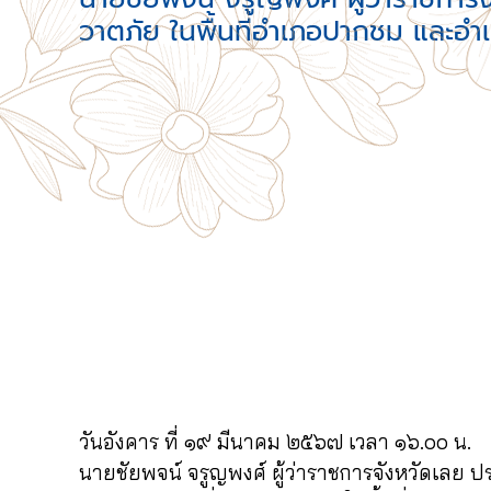
วาตภัย ในพื้นที่อำเภอปากชม และอำเภ
วันอังคาร ที่ ๑๙ มีนาคม ๒๕๖๗ เวลา ๑๖.๐๐ น.
นายชัยพจน์ จรูญพงศ์ ผู้ว่าราชการจังหวัดเลย 