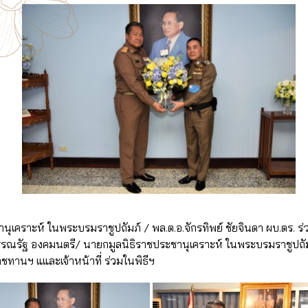
นุเคราะห์ ในพระบรมราชูปถัมภ์ / พล.ต.อ.จักรทิพย์ ชัยจินดา ผบ.ตร. ร
รณรัฐ องคมนตรี/ นายกมูลนิธิราชประชานุเคราะห์ ในพระบรมราชูปถัมภ
ราชทานฯ แและเจ้าหน้าที่ ร่วมในพิธีฯ