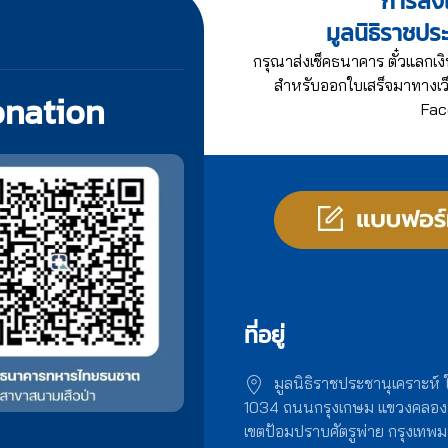
การส่งเ
มูลนิธิราชปร
กรุณาส่งเช็คธนาคาร ตั๋วแลกเงิ
สำหรับออกใบเสร็จมาทางเว็
onation
Fac
ที่อยู่
มูลนิธิราชประชานุเคราะห์
1034 ถนนกรุงเกษม แขวงคลอ
เขตป้อมปราบศัตรูพ่าย กรุงเท