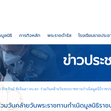
บมูลนิธิ
ภารกิจหลัก
พระราชดำรัส
โรงเรียนราชประชา
ข่าวประช
อ.จักรทิพย์ ชัยจินดา ผบ.ตร. ร่วมวันคล้ายวันพระราชทานกำเนิดมูลนิธิราชป
ร่วมวันคล้ายวันพระราชทานกำเนิดมูลนิธิราชป