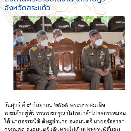
จังหวัดสระแก้ว
วันศุกร์ ที่ ๙ กันยายน ๒๕๖๕ พระบาทสมเด็จ
พระเจ้าอยู่หัว ทรงพระกรุณาโปรดเกล้าโปรดกระหม่อม
ให้ นายอรรถนิติ ดิษฐอำนาจ องคมนตรี นายจรัลธาดา
กรรณสูต องคมนตรี เดินทางไปเป็นประธานพิธีมอบ