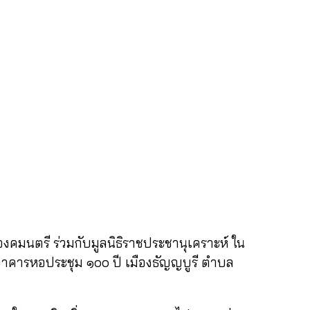
นตรี ร่วมกับมูลนิธิราชประชานุเคราะห์ ใน
าคารหอประชุม ๑๐๐ ปี เมืองธัญญบูรี ตำบล