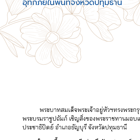
อุทกภัยในพื้นที่จังหวัดปทุมธานี
พระบาทสมเด็จพระเจ้าอยู่หัวฯทรงพระกรุณาโปร
พระบรมราชูปถัมภ์ เชิญสิ่งของพระราชทานมอบแก
ประชาธิปัตย์ อำเภอธัญบุรี จังหวัดปทุมธานี