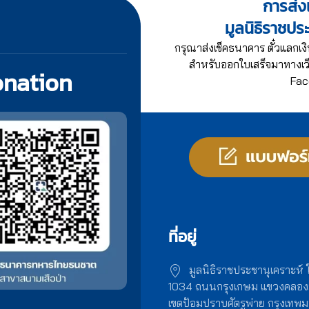
การส่งเ
มูลนิธิราชปร
กรุณาส่งเช็คธนาคาร ตั๋วแลกเงิ
สำหรับออกใบเสร็จมาทางเว็
onation
Fac
ที่อยู่
มูลนิธิราชประชานุเคราะห์
1034 ถนนกรุงเกษม แขวงคลอ
เขตป้อมปราบศัตรูพ่าย กรุงเท