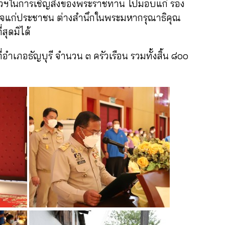
ัวฯในการเชิญสิ่งของพระราชทาน ไปมอบแก่ รอง
ังใจแก่ประชาชน ต่างสำนึกในพระมหากรุณาธิคุณ
สุดมิได้
ภอธัญบุรี จำนวน ๓ ครัวเรือน รวมทั้งสิ้น ๘๐๐