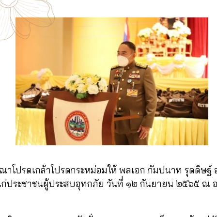
ดเกล้าโปรดกระหม่อมให้ พลเอก กัมปนาท รุดดิษฐ์ องคม
่ประชาชนผู้ประสบอุทกภัย วันที่ ๑๒ กันยายน ๒๕๖๕ ณ อ