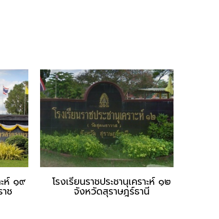
าะห์ ๑๙
โรงเรียนราชประชานุเคราะห์ ๑๒
ราช
จังหวัดสุราษฎร์ธานี