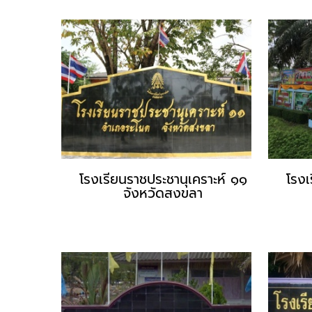
โรงเรียนราชประชานุเคราะห์ ๑๑
โรงเ
จังหวัดสงขลา