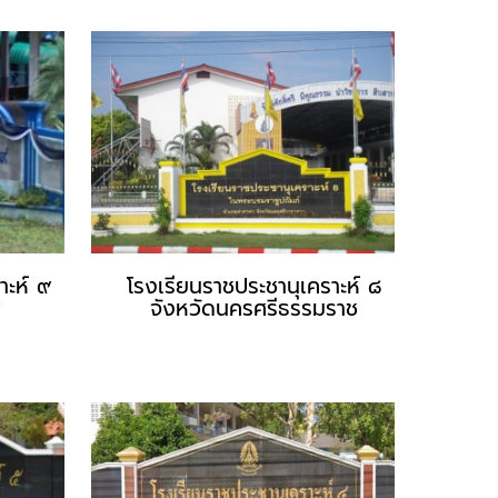
าะห์ ๙
โรงเรียนราชประชานุเคราะห์ ๘
ส
จังหวัดนครศรีธรรมราช