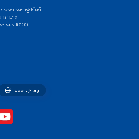
 ในพระบรมราชูปถัมภ์
งมหานาค
พมหานคร 10100
www.rajk.org