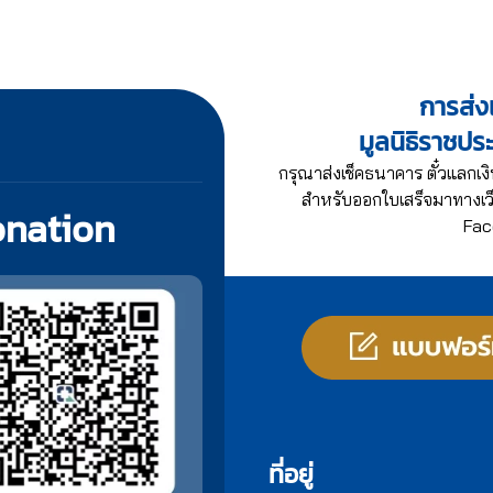
การส่งเ
มูลนิธิราชปร
กรุณาส่งเช็คธนาคาร ตั๋วแลกเงิ
สำหรับออกใบเสร็จมาทางเว็
onation
Fac
ที่อยู่