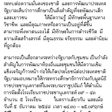
ระทบต่อความมั่นคงของชาติ และการพัฒนาประเทศ
รัฐบาลเห็นว่าการศึกษาเป็นสิ่งสำคัญที่จะพัฒนาเด็ก
และเยาวชน ให้มีความรู้ มีทักษะพื้นฐานทาง
วิชาชีพ และมีคุณภาพหรือความเป็นอยู่ที่ดีขึ้น
สามารถพึ่งพาตนเองได้ มีทักษะในการดำรงชีวิต มี
ความคิดสร้างสรรค์ มีคุณธรรม จริยธรรม และค่านิยม
ที่ถูกต้อง
สามารถเป็นสื่อกลางระหว่างรัฐบาลกับชุมชน เป็นกำลัง
สำคัญในการพัฒนาท้องถิ่นและชุมชนให้มีความเข้ม
แข็งเจริญก้าวหน้า ก่อให้เกิดประโยชน์ต่อประเทศชาติ
รัฐบาลมอบหมายให้กระทรวงศึกษาธิการร่วมกับมูลนิธิ
ราชประชานุเคราะห์ในพระบรมราชูปถัมภ์ ให้ดำเนิน
การจัดตั้งโรงเรียนราชประชานุเคราะห์ ๓๙ – ๔๓
จำนวน ๕ โรงเรียน ในคราวเดียวกัน และเมื่อ
วันที่ ๕ ธันวาคม ๒๕๔๘ เวลา ๑๔.๓๐ – ๑๕.๐๙ฤกษ์